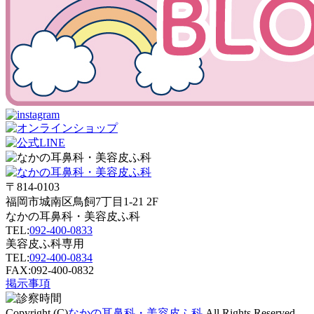
〒814-0103
福岡市城南区鳥飼7丁目1-21 2F
なかの耳鼻科・美容皮ふ科
TEL:
092-400-0833
美容皮ふ科専用
TEL:
092-400-0834
FAX:092-400-0832
掲示事項
Copyright (C)
なかの耳鼻科・美容皮ふ科
.All Rights Reserved.