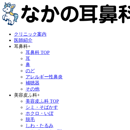
クリニック案内
医師紹介
耳鼻科
+
耳鼻科 TOP
耳
鼻
のど
アレルギー性鼻炎
補聴器
その他
美容皮ふ科
+
美容皮ふ科 TOP
シミ・そばかす
ホクロ・いぼ
脱毛
しわ・たるみ