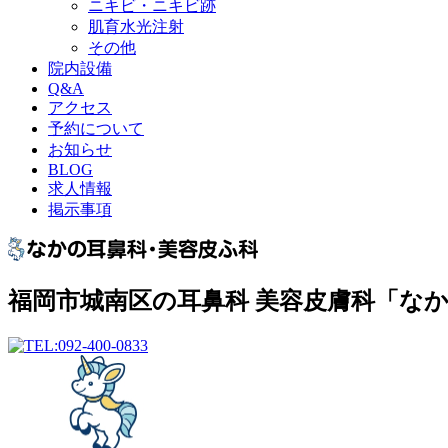
ニキビ・ニキビ跡
肌育水光注射
その他
院内設備
Q&A
アクセス
予約について
お知らせ
BLOG
求人情報
掲示事項
福岡市城南区の耳鼻科 美容皮膚科「な