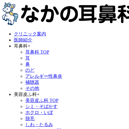
クリニック案内
医師紹介
耳鼻科
+
耳鼻科 TOP
耳
鼻
のど
アレルギー性鼻炎
補聴器
その他
美容皮ふ科
+
美容皮ふ科 TOP
シミ・そばかす
ホクロ・いぼ
脱毛
しわ・たるみ