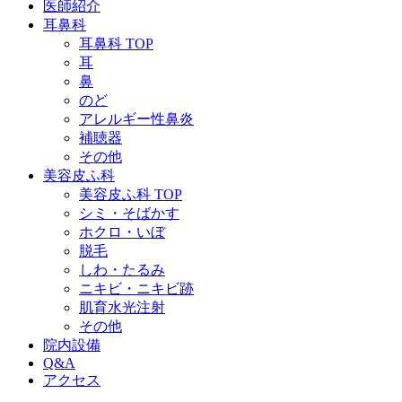
医師紹介
耳鼻科
耳鼻科 TOP
耳
鼻
のど
アレルギー性鼻炎
補聴器
その他
美容皮ふ科
美容皮ふ科 TOP
シミ・そばかす
ホクロ・いぼ
脱毛
しわ・たるみ
ニキビ・ニキビ跡
肌育水光注射
その他
院内設備
Q&A
アクセス