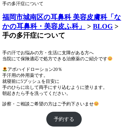
手の多汗症について
福岡市城南区の耳鼻科 美容皮膚科「な
かの耳鼻科・美容皮ふ科」
>
BLOG
>
手の多汗症について
手の汗でお悩みの方・生活に支障がある方へ
当院にて保険適応で処方できる治療薬のご紹介です
アポハイドローション20％
手汗用の外用薬です。
就寝前に5プッシュを目安に
手のひらに出して両手にすり込むように塗ります。
朝起きたら手を洗ってください。
診察・ご相談ご希望の方はご予約下さいませ
予約する