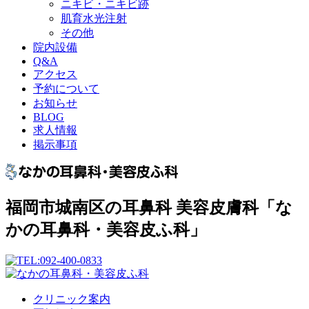
ニキビ・ニキビ跡
肌育水光注射
その他
院内設備
Q&A
アクセス
予約について
お知らせ
BLOG
求人情報
掲示事項
福岡市城南区の耳鼻科 美容皮膚科「な
かの耳鼻科・美容皮ふ科」
クリニック案内