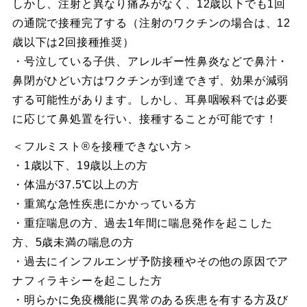
しかし、注射と異なり痛みがなく、12歳以下でも1回
の通院で接種完了する（注射のワクチンの場合は、12
歳以下は2回接種推奨）
・号泣している子供、アレルギー性鼻炎などで鼻汁・
鼻閉がひどい方はワクチンが到達できず、効果が減弱
する可能性があります。しかし、耳鼻咽喉科では必要
に応じて鼻処置を行い、接種することが可能です！
＜フルミスト®︎を接種できない方＞
・1歳以下、19歳以上の方
・体温が37.5℃以上の方
・重篤な急性疾患にかかっている方
・重症喘息の方、過去1年間に喘息発作を起こした
方、5歳未満の喘息の方
・過去にインフルエンザ予防接種やその他の原因でア
ナフィラキシーを起こした方
・明らかに免疫機能に異常のある疾患を有する方及び