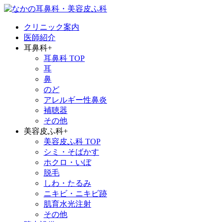
クリニック案内
医師紹介
耳鼻科
+
耳鼻科 TOP
耳
鼻
のど
アレルギー性鼻炎
補聴器
その他
美容皮ふ科
+
美容皮ふ科 TOP
シミ・そばかす
ホクロ・いぼ
脱毛
しわ・たるみ
ニキビ・ニキビ跡
肌育水光注射
その他