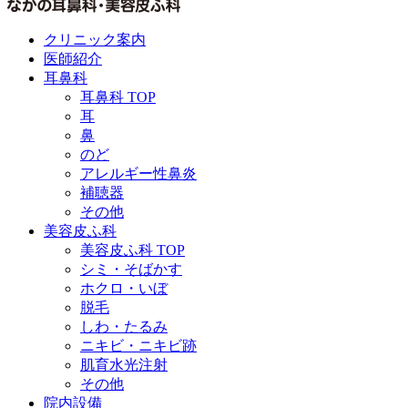
クリニック案内
医師紹介
耳鼻科
耳鼻科 TOP
耳
鼻
のど
アレルギー性鼻炎
補聴器
その他
美容皮ふ科
美容皮ふ科 TOP
シミ・そばかす
ホクロ・いぼ
脱毛
しわ・たるみ
ニキビ・ニキビ跡
肌育水光注射
その他
院内設備