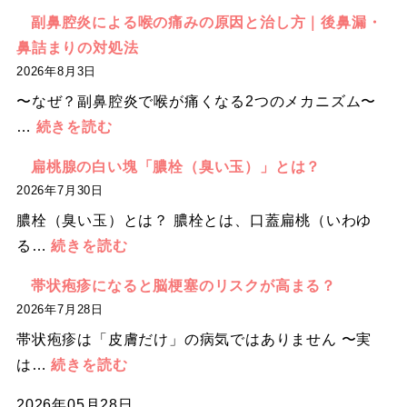
寒
レ
副鼻腔炎による喉の痛みの原因と治し方｜後鼻漏・
暖
ル
鼻詰まりの対処法
差
ギ
2026年8月3日
ア
ー
〜なぜ？副鼻腔炎で喉が痛くなる2つのメカニズム〜
レ
で
:
…
続きを読む
ル
毎
副
ギ
扁桃腺の白い塊「膿栓（臭い玉）」とは？
年
鼻
ー
2026年7月30日
つ
腔
で
ら
膿栓（臭い玉）とは？ 膿栓とは、口蓋扁桃（いわゆ
炎
鼻
い
:
る…
続きを読む
に
が
思
扁
よ
帯状疱疹になると脳梗塞のリスクが高まる？
か
い
桃
る
2026年7月28日
ゆ
を
腺
喉
い・
帯状疱疹は「皮膚だけ」の病気ではありません 〜実
し
の
の
ム
:
は…
続きを読む
て
白
痛
ズ
帯
い
い
2026年05月28日
み