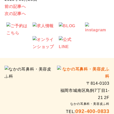
ム
状
ま
塊
前の記事へ
の
ズ
疱
せ
「膿
次の記事へ
原
す
疹
ん
栓
因
る
に
か？
（臭
と
原
な
い
治
因
る
玉）」
し
と
と
と
方
対
脳
は？
｜
策
梗
後
｜
塞
鼻
花
の
漏・
粉
リ
〒814-0103
鼻
症
ス
福岡市城南区鳥飼7丁目1-
詰
と
ク
21 2F
ま
の
が
なかの耳鼻科・美容皮ふ科
り
違
高
092-400-0833
TEL:
の