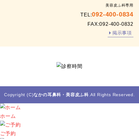
い
ま
美容皮ふ科専用
対
は？
る？
092-400-0834
TEL:
処
FAX:092-400-0832
法
掲示事項
Copyright (C)
なかの耳鼻科・美容皮ふ科
.All Rights Reserved.
ホーム
ご予約