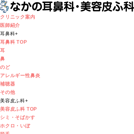
クリニック案内
医師紹介
耳鼻科
+
耳鼻科 TOP
耳
鼻
のど
アレルギー性鼻炎
補聴器
その他
美容皮ふ科
+
美容皮ふ科 TOP
シミ・そばかす
ホクロ・いぼ